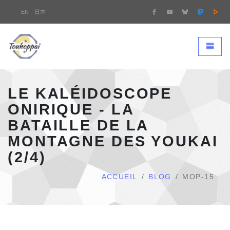
EN
日本
Touhoppai - page d'accueil
Bascule
LE KALÉIDOSCOPE
ONIRIQUE - LA
BATAILLE DE LA
MONTAGNE DES YOUKAI
(2/4)
ACCUEIL
BLOG
MOP-15