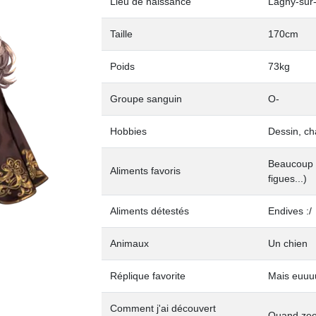
Lieu de naissance
Lagny-sur
Taille
170cm
Poids
73kg
Groupe sanguin
O-
Hobbies
Dessin, ch
Beaucoup b
Aliments favoris
figues...)
Aliments détestés
Endives :/
Animaux
Un chien
Réplique favorite
Mais euuu
Comment j'ai découvert
Quand zeog