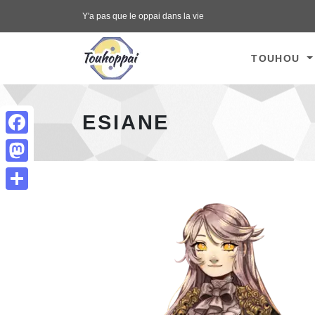
Y'a pas que le oppai dans la vie
Touhoppai - page d'accueil
TOUHOU
ESIANE
Facebook
Mastodon
Share