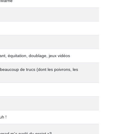
-Marne
ant, équitation, doublage, jeux vidéos
eaucoup de trucs (dont les poivrons, les
uh !
rad m'a parlé du projet x3